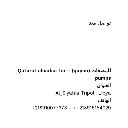
تواصل معنا
للمضخات (qapco) – Qatarat alnadaa for
pumps
العنوان
Al_Siyahia Tripoli, Libya
الهاتف
218915154029++ – 218910077373++
218214345503++
البريد