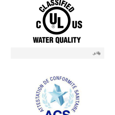
Caprari Quality Policy _ EN
Certificato ISO 9001 Caprari Group _ IT
Certificato ISO 14001 Caprari _ IT
Certificato ISO 45001 Caprari _ IT
ISO 9001 Certifcate Caprari Group _ EN
ISO 14001 Certifcate Caprari _ EN
ISO 45001 Certifcate Caprari _ EN
وثائق
Politica Ambiente e Sicurezza Caprari _ IT
Politica Qualità Caprari _ IT
NSF
NSF61 & NSF372 certification_E6÷E22
submersible pumps_EN.
NSF372 – Submersible motors_EN
Certificate Of Compliance Caprari - UL448
(step.1)
Certificate Of Compliance Caprari - UL448
(step.2)