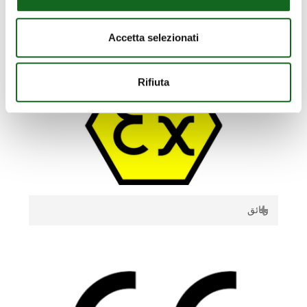
وثائق
EAC
Accetta selezionati
EAC-CAPRARI_exp2025
Rifiuta
وثائق
ATEX
Certificazione di processo ATEX pompe K _
Process ATEX certification K Pumps _ IT.EN
Certificazione di prodotto ATEX pompe K _
Atex Product certification K Pumps _ IT.EN