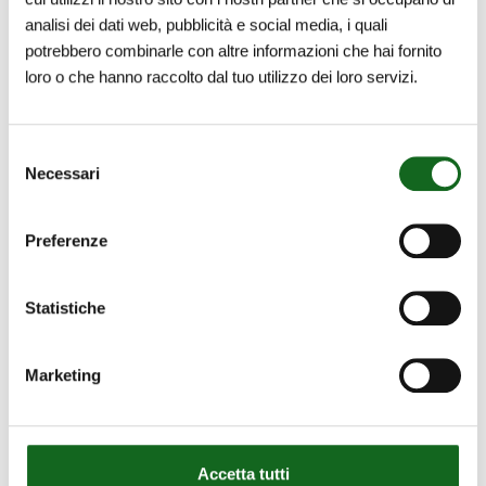
analisi dei dati web, pubblicità e social media, i quali
potrebbero combinarle con altre informazioni che hai fornito
loro o che hanno raccolto dal tuo utilizzo dei loro servizi.
Selezione
وثائق
Necessari
del
consenso
CMIM
Preferenze
CMIM Déclaration Electropompes K _ FR.MA
CMIM Déclaration Electropompes M _ FR.MA
Statistiche
CMIM Déclaration Moteur MAC _ FR.MA
CMIM Déclaration Moteur MC _ FR.MA
CMIM Déclaration Electropompes CVD _ FR.MA
Marketing
Accetta tutti