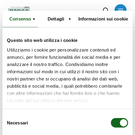
Skip
Menu
to
search
Consenso
Dettagli
Informazioni sui cookie
main
content
Drainage pumps
Questo sito web utilizza i cookie
Utilizziamo i cookie per personalizzare contenuti ed
No items found
annunci, per fornire funzionalità dei social media e per
analizzare il nostro traffico. Condividiamo inoltre
informazioni sul modo in cui utilizzi il nostro sito con i
nostri partner che si occupano di analisi dei dati web,
pubblicità e social media, i quali potrebbero combinarle
con altre informazioni che hai fornito loro o che hanno
raccolto dal tuo utilizzo dei loro servizi.
Selezione
Necessari
del
consenso