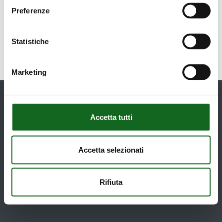
Preferenze
Statistiche
Marketing
Accetta tutti
© 2026 qapco. Caprari Spa Via Emilia Ovest 900 - 41123
Modena - Tel. +39 059897611 P. IVA n° 01779310364
Accetta selezionati
Privacy Policy
-
Cookie Policy
Rifiuta