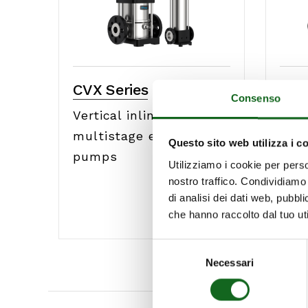
CVX Series
CVD
Consenso
Vertical inline
Vert
multistage electric
mult
Questo sito web utilizza i c
pumps
pum
Utilizziamo i cookie per perso
nostro traffico. Condividiamo 
di analisi dei dati web, pubbl
che hanno raccolto dal tuo uti
Selezione
Necessari
del
consenso