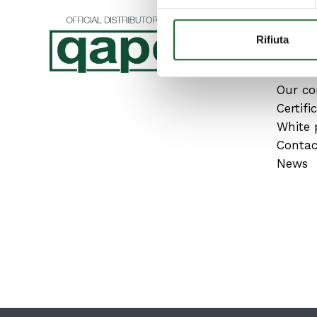
ABOU
Rifiuta
Produc
Our c
Certifi
White 
Contac
News