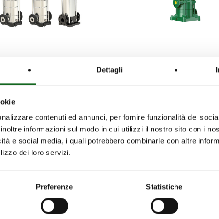
 Series
HV-HVU Series
Dettagli
ical inline
Vertical multistage
istage electric
electric pumps
ookie
ps
nalizzare contenuti ed annunci, per fornire funzionalità dei socia
inoltre informazioni sul modo in cui utilizzi il nostro sito con i n
icità e social media, i quali potrebbero combinarle con altre inform
lizzo dei loro servizi.
Preferenze
Statistiche