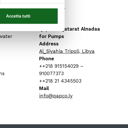
CONTACT
Accetta tutti
Qapco – Qatarat Alnadaa
water
for Pumps
Address
Al_Siyahia Tripoli, Libya
Phone
++218 915154029 –
ns
910077373
++218 21 4345503
Mail
info@qapco.ly