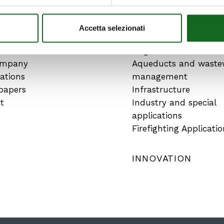
T US
SOLUTIONS
Accetta selezionati
ts
Irrigation
ompany
Aqueducts and waste
cations
management
papers
Infrastructure
t
Industry and special
applications
Firefighting Applicatio
INNOVATION