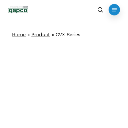
Skip
Menu
to
search
main
content
Home
»
Product
»
CVX Series