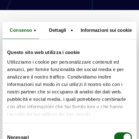
Consenso
Dettagli
Informazioni sui cookie
Innovation
Questo sito web utilizza i cookie
Utilizziamo i cookie per personalizzare contenuti ed
Patents and exclusive systems to meet all
annunci, per fornire funzionalità dei social media e per
types of needs
analizzare il nostro traffico. Condividiamo inoltre
Scopri di più
informazioni sul modo in cui utilizzi il nostro sito con i
nostri partner che si occupano di analisi dei dati web,
pubblicità e social media, i quali potrebbero combinarle
con altre informazioni che hai fornito loro o che hanno
raccolto dal tuo utilizzo dei loro servizi.
Selezione
Certifications
Necessari
del