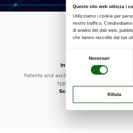
Questo sito web utilizza i c
Utilizziamo i cookie per perso
nostro traffico. Condividiamo 
di analisi dei dati web, pubbl
che hanno raccolto dal tuo uti
Selezione
Necessari
del
Innovation
consenso
Patents and exclusive systems to meet all
types of needs
Scopri di più
Rifiuta