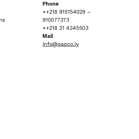
Phone
++218 915154029 –
ns
910077373
++218 21 4345503
Mail
info@qapco.ly