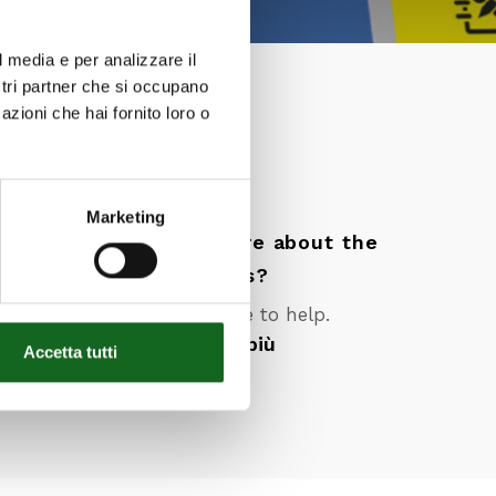
l media e per analizzare il
ostri partner che si occupano
azioni che hai fornito loro o
Marketing
Want to know more about the
products?
Our team is here to help.
Scopri di più
Accetta tutti