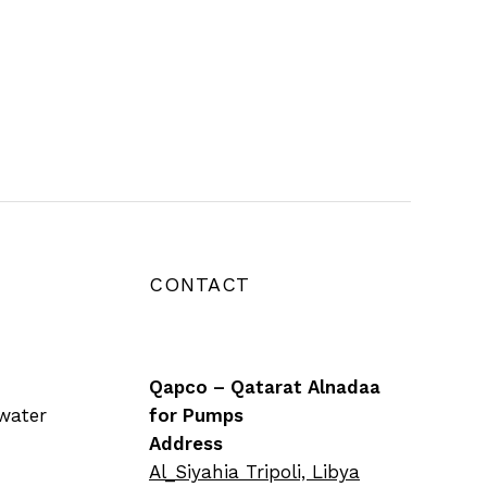
CONTACT
Qapco – Qatarat Alnadaa
water
for Pumps
Address
Al_Siyahia Tripoli, Libya