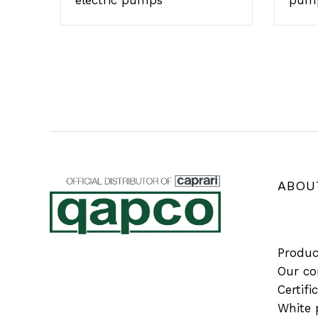
ABOU
Produc
Our c
Certifi
White 