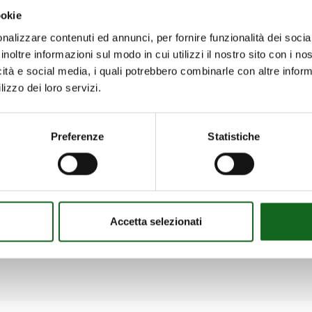
ookie
nalizzare contenuti ed annunci, per fornire funzionalità dei socia
inoltre informazioni sul modo in cui utilizzi il nostro sito con i n
icità e social media, i quali potrebbero combinarle con altre inform
lizzo dei loro servizi.
Preferenze
Statistiche
Certifications
Ensuring commitment to environmental
sustainability, occupational safety and
product reliability
Accetta selezionati
Scopri di più