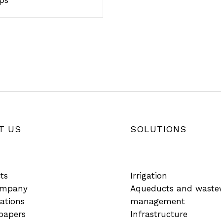
T US
SOLUTIONS
ts
Irrigation
ompany
Aqueducts and waste
cations
management
papers
Infrastructure