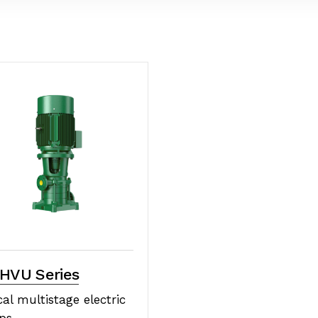
HVU Series
cal multistage electric
ps