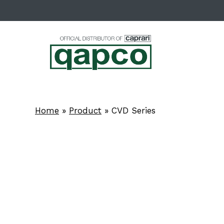
Skip
to
main
content
Home
»
Product
»
CVD Series