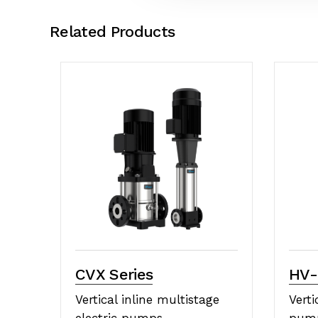
Related Products
CVX Series
HV-
Vertical inline multistage
Verti
electric pumps
pum