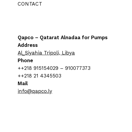
CONTACT
Qapco – Qatarat Alnadaa for Pumps
Address
Al_Siyahia Tripoli, Libya
Phone
++218 915154029 – 910077373
++218 21 4345503
Mail
info@qapco.ly